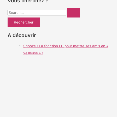
Vous cherchez ?
R
e
c
h
A découvrir
e
Snooze : La fonction FB pour mettre ses amis en «
r
veilleuse » !
c
h
e
r
: