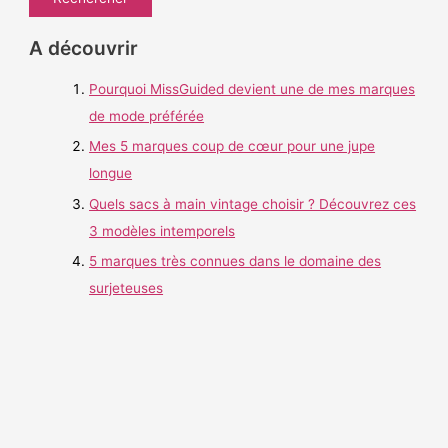
c
h
A découvrir
e
Pourquoi MissGuided devient une de mes marques
r
de mode préférée
c
h
Mes 5 marques coup de cœur pour une jupe
e
longue
r
Quels sacs à main vintage choisir ? Découvrez ces
3 modèles intemporels
:
5 marques très connues dans le domaine des
surjeteuses