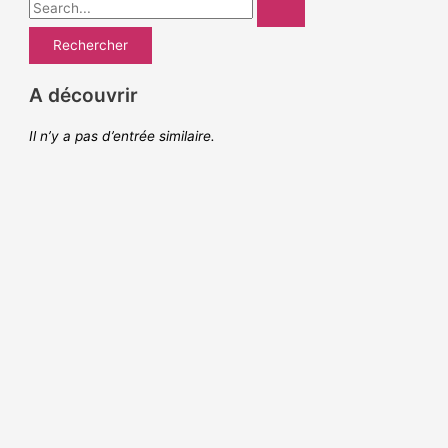
R
e
c
h
A découvrir
e
Il n’y a pas d’entrée similaire.
r
c
h
e
r
: