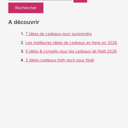
e
c
h
A découvrir
e
7 idées de cadeaux pour surprendre
r
c
Les meilleures idées de cadeaux en ligne en 2026
h
5 idées & conseils pour les cadeaux de Noël 2026
e
3 idées-cadeaux high-tech pour Noël
r
: