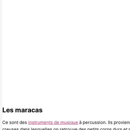
Les maracas
Ce sont des
instruments de musique
à percussion. Ils provie
creuses dans lesquelles on retrouve des petits corps durs et