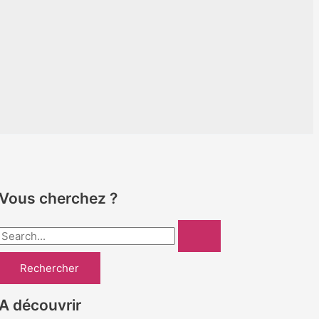
Vous cherchez ?
R
e
c
h
A découvrir
e