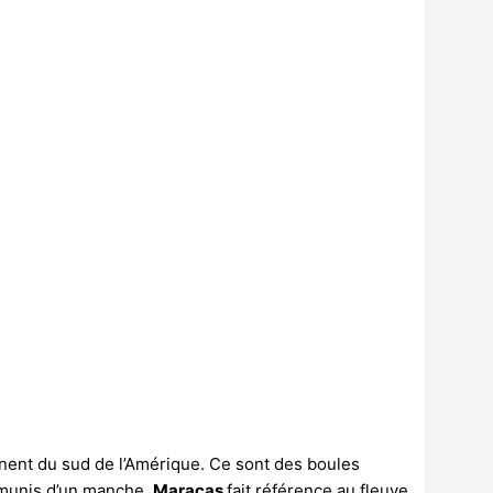
nnent du sud de l’Amérique. Ce sont des boules
 munis d’un manche.
Maracas
fait référence au fleuve