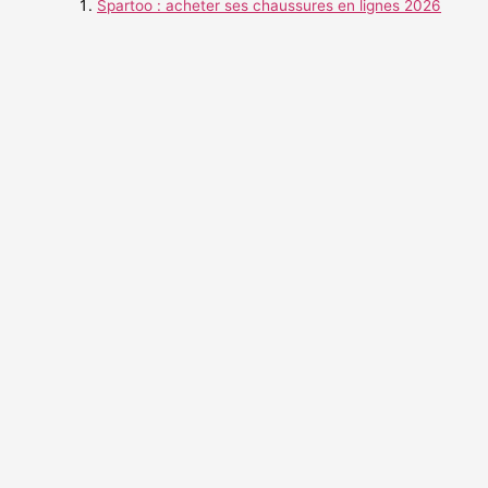
Spartoo : acheter ses chaussures en lignes 2026
r
c
h
e
r
: