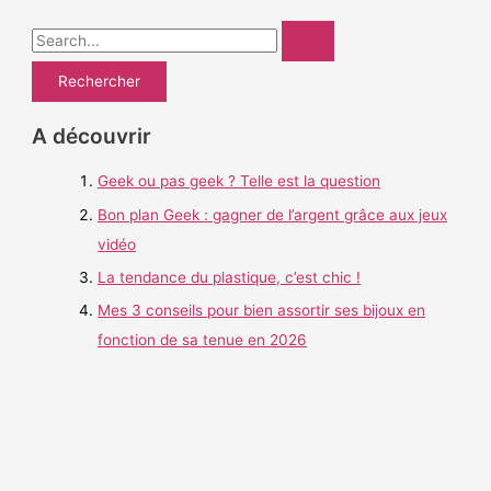
R
e
c
h
A découvrir
e
Geek ou pas geek ? Telle est la question
r
c
Bon plan Geek : gagner de l’argent grâce aux jeux
h
vidéo
e
La tendance du plastique, c’est chic !
r
Mes 3 conseils pour bien assortir ses bijoux en
fonction de sa tenue en 2026
: