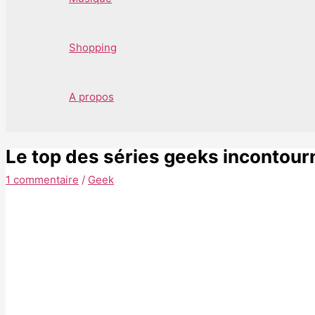
Shopping
A propos
Le top des séries geeks incontour
1 commentaire
/
Geek