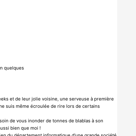
 en quelques
geeks et de leur jolie voisine, une serveuse à première
 me suis même écroulée de rire lors de certains
esoin de vous inonder de tonnes de blablas à son
ussi bien que moi !
ien du département informatique d’une grande société