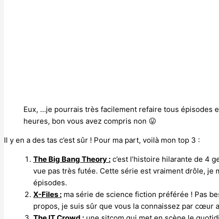
Eux, …je pourrais très facilement refaire tous épisodes
heures, bon vous avez compris non 😛
Il y en a des tas c’est sûr ! Pour ma part, voilà mon top 3 :
The Big Bang Theory :
c’est l’histoire hilarante de 4 
vue pas très futée. Cette série est vraiment drôle, je
épisodes.
X-Files :
ma série de science fiction préférée ! Pas b
propos, je suis sûr que vous la connaissez par cœur a
The IT Crowd :
une sitcom qui met en scène le quotid