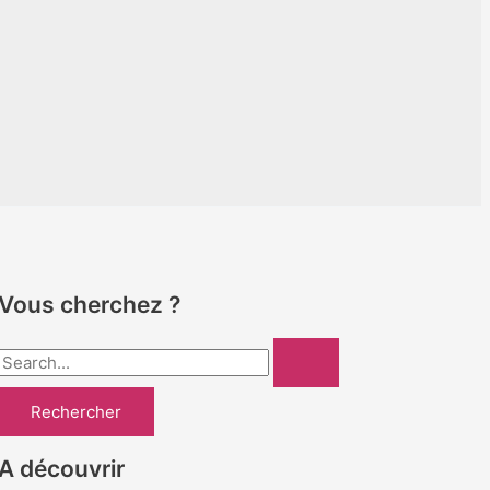
Vous cherchez ?
R
e
c
h
A découvrir
e