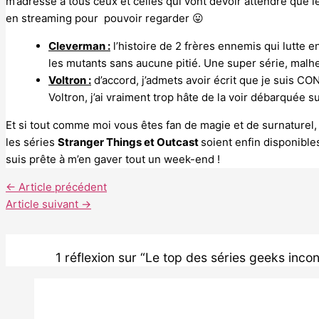
m’adresse à tous ceux et celles qui vont devoir attendre que 
en streaming pour pouvoir regarder 😛
Cleverman :
l’histoire de 2 frères ennemis qui lutte 
les mutants sans aucune pitié. Une super série, mal
Voltron :
d’accord, j’admets avoir écrit que je suis CO
Voltron, j’ai vraiment trop hâte de la voir débarquée s
Et si tout comme moi vous êtes fan de magie et de surnature
les séries
Stranger Things et Outcast
soient enfin disponible
suis prête à m’en gaver tout un week-end !
←
Article précédent
Article suivant
→
1 réflexion sur “Le top des séries geeks inco