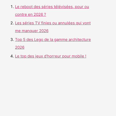
r
Le reboot des séries télévisées, pour ou
c
contre en 2026 ?
h
Les séries TV finies ou annulées qui vont
e
me manquer 2026
r
Top 5 des Lego de la gamme architecture
2026
:
Le top des jeux d’horreur pour mobile !