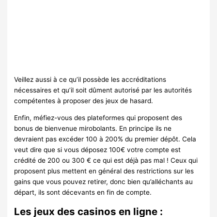
Veillez aussi à ce qu’il possède les accréditations
nécessaires et qu’il soit dûment autorisé par les autorités
compétentes à proposer des jeux de hasard.
Enfin, méfiez-vous des plateformes qui proposent des
bonus de bienvenue mirobolants. En principe ils ne
devraient pas excéder 100 à 200% du premier dépôt. Cela
veut dire que si vous déposez 100€ votre compte est
crédité de 200 ou 300 € ce qui est déjà pas mal ! Ceux qui
proposent plus mettent en général des restrictions sur les
gains que vous pouvez retirer, donc bien qu’alléchants au
départ, ils sont décevants en fin de compte.
Les jeux des casinos en ligne :