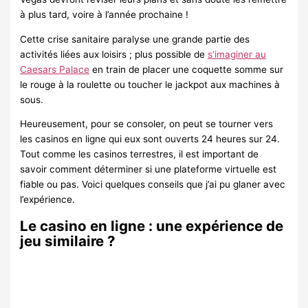
à plus tard, voire à l’année prochaine !
Cette crise sanitaire paralyse une grande partie des
activités liées aux loisirs ; plus possible de
s’imaginer au
Caesars Palace
en train de placer une coquette somme sur
le rouge à la roulette ou toucher le jackpot aux machines à
sous.
Heureusement, pour se consoler, on peut se tourner vers
les casinos en ligne qui eux sont ouverts 24 heures sur 24.
Tout comme les casinos terrestres, il est important de
savoir comment déterminer si une plateforme virtuelle est
fiable ou pas. Voici quelques conseils que j’ai pu glaner avec
l’expérience.
Le casino en ligne : une expérience de
jeu similaire ?