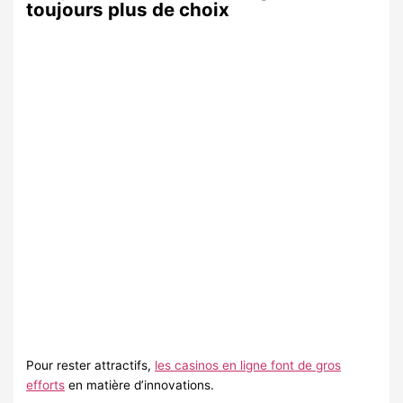
toujours plus de choix
Pour rester attractifs,
les casinos en ligne font de gros
efforts
en matière d’innovations.