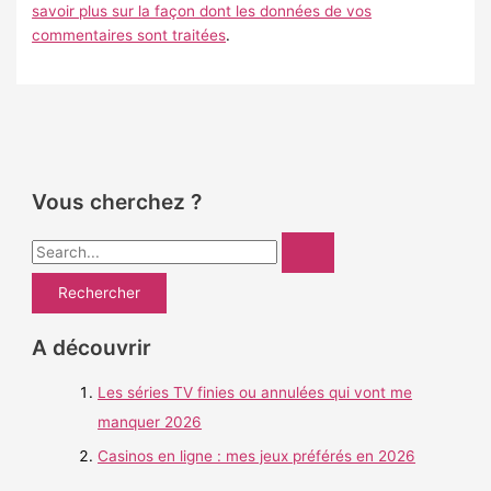
savoir plus sur la façon dont les données de vos
commentaires sont traitées
.
Vous cherchez ?
R
e
c
h
A découvrir
e
Les séries TV finies ou annulées qui vont me
r
manquer 2026
c
h
Casinos en ligne : mes jeux préférés en 2026
e