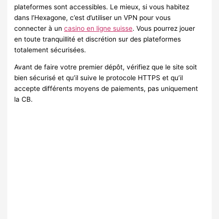
plateformes sont accessibles. Le mieux, si vous habitez
dans l’Hexagone, c’est d’utiliser un VPN pour vous
connecter à un
casino en ligne suisse
. Vous pourrez jouer
en toute tranquillité et discrétion sur des plateformes
totalement sécurisées.
Avant de faire votre premier dépôt, vérifiez que le site soit
bien sécurisé et qu’il suive le protocole HTTPS et qu’il
accepte différents moyens de paiements, pas uniquement
la CB.