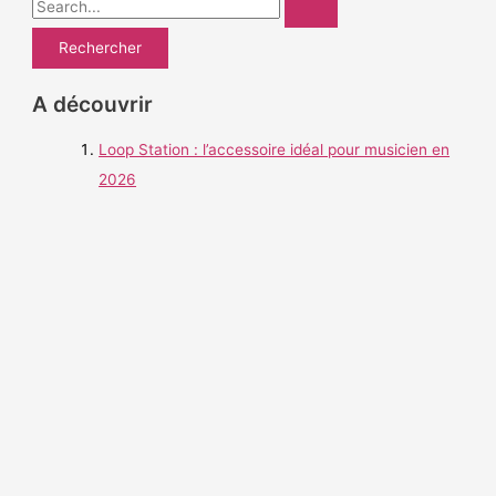
R
e
c
h
A découvrir
e
Loop Station : l’accessoire idéal pour musicien en
r
2026
c
h
e
r
: