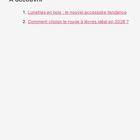
e
Lunettes en bois : le nouvel accessoire tendance
r
c
Comment choisir le rouge à lèvres idéal en 2026 ?
h
e
r
: