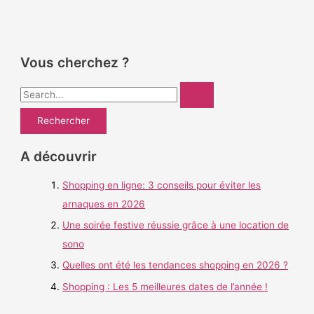
Vous cherchez ?
R
e
c
h
A découvrir
e
Shopping en ligne: 3 conseils pour éviter les
r
arnaques en 2026
c
h
Une soirée festive réussie grâce à une location de
e
sono
r
Quelles ont été les tendances shopping en 2026 ?
Shopping : Les 5 meilleures dates de l’année !
: