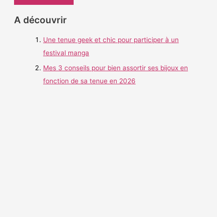
c
h
A découvrir
e
Une tenue geek et chic pour participer à un
r
festival manga
c
h
Mes 3 conseils pour bien assortir ses bijoux en
e
fonction de sa tenue en 2026
r
: