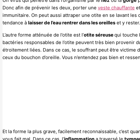
Un virus qui pénètre dans l’organisme par le
nez
ou la
gorge
p
Donc afin de prévenir les deux, porter une
veste chauffante
et
immunitaire. On peut aussi attraper une otite en se lavant les
tendance à
laisser de l’eau rentrer dans les oreilles
et y rester
L’autre forme atténuée de l’otite est l’
otite séreuse
qui touche 
bactéries responsables de l’otite peuvent très bien provenir d
étroitement liées. Dans ce cas, le souffrant peut être victime d
ceux du bouchon d’oreille. Vous n’entendez pas bien et ressent
Et la forme la plus grave, facilement reconnaissable, c’est quand
vous fait mal. Dans ce cas, l’
inflammation
a traversé le
tympa