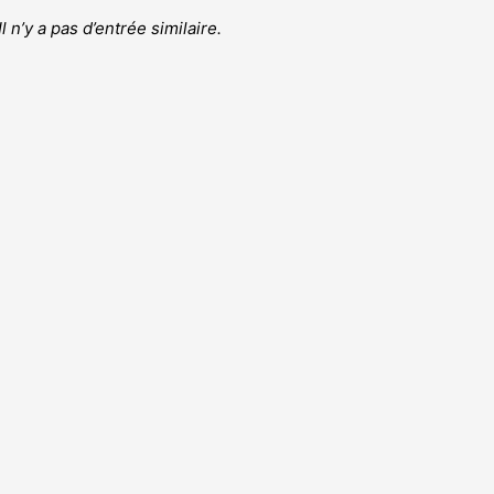
r
Il n’y a pas d’entrée similaire.
c
h
e
r
: