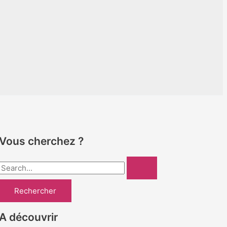
Vous cherchez ?
R
e
c
h
A découvrir
e