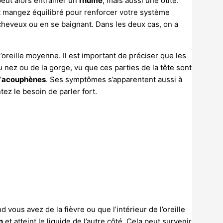
eut alors entrainer un
rhume
, mais aussi une otite.
 mangez équilibré pour renforcer votre système
 cheveux ou en se baignant. Dans les deux cas, on a
.
l’oreille moyenne. Il est important de préciser que les
u nez ou de la gorge, vu que ces parties de la tête sont
’
acouphènes
. Ses symptômes s’apparentent aussi à
ez le besoin de parler fort.
 vous avez de la fièvre ou que l’intérieur de l’oreille
n
et atteint le liquide de l’autre côté. Cela peut survenir