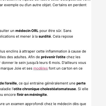
 par exemple ou d’un autre objet. Certains en perdent
nsulter un
médecin ORL
pour être sûr. Sans
lications et mener à la
surdité
. Cela repose
us enclins à attraper cette inflammation à cause de
lles des adultes. Afin de
prévenir l’otite
chez les
ur donner le sein jusqu’à leurs 6 mois. D’ailleurs vous
a marque Joie et ses
modèles
font un carton en ce
e l’oreille
, ce qui entraine généralement une
perte
aladie l’
otite chronique cholestéatomateuse
. Si elle
u encore
finir en méningite
.
suivre un examen approfondi chez le médecin dès que