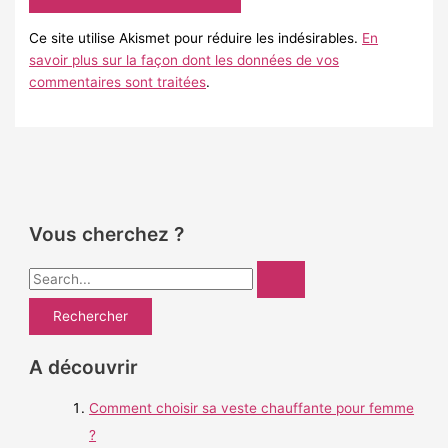
Ce site utilise Akismet pour réduire les indésirables.
En
savoir plus sur la façon dont les données de vos
commentaires sont traitées
.
Vous cherchez ?
R
e
c
h
A découvrir
e
Comment choisir sa veste chauffante pour femme
r
?
c