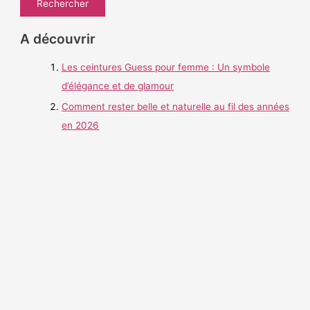
c
h
A découvrir
e
Les ceintures Guess pour femme : Un symbole
r
d’élégance et de glamour
c
h
Comment rester belle et naturelle au fil des années
e
en 2026
r
: