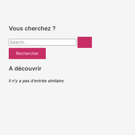
Vous cherchez ?
R
e
c
h
A découvrir
e
Il n’y a pas d’entrée similaire.
r
c
h
e
r
: