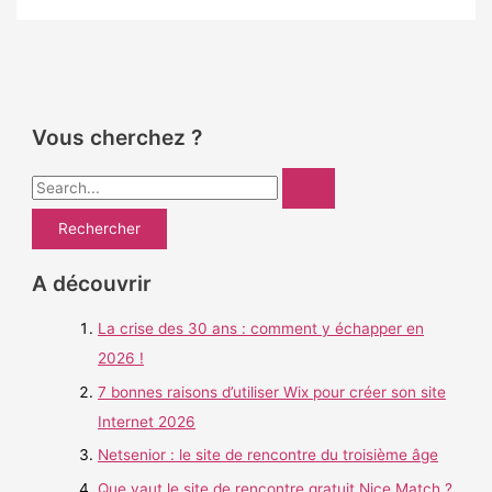
Vous cherchez ?
R
e
c
h
A découvrir
e
La crise des 30 ans : comment y échapper en
r
2026 !
c
h
7 bonnes raisons d’utiliser Wix pour créer son site
e
Internet 2026
r
Netsenior : le site de rencontre du troisième âge
Que vaut le site de rencontre gratuit Nice Match ?