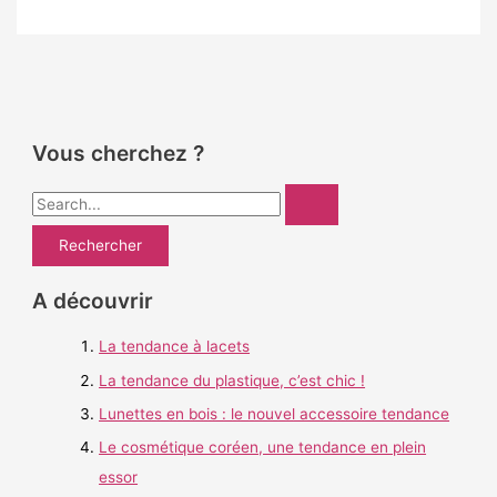
Vous cherchez ?
R
e
c
h
A découvrir
e
La tendance à lacets
r
c
La tendance du plastique, c’est chic !
h
Lunettes en bois : le nouvel accessoire tendance
e
Le cosmétique coréen, une tendance en plein
r
essor