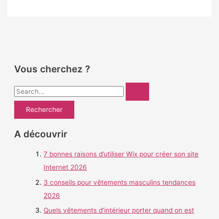
Vous cherchez ?
R
e
c
h
A découvrir
e
7 bonnes raisons d’utiliser Wix pour créer son site
r
Internet 2026
c
h
3 conseils pour vêtements masculins tendances
e
2026
r
Quels vêtements d’intérieur porter quand on est