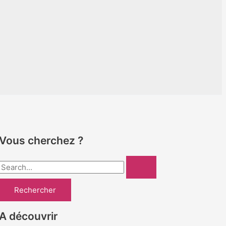
Vous cherchez ?
R
e
c
h
A découvrir
e