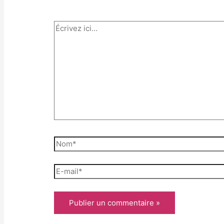
Écrivez
ici…
Nom*
E-
mail*