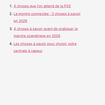
r
4 choses que l’on attend de la PS5
c
La montre connectée : 3 choses à savoir
h
en 2026
e
4 choses à savoir avant de pratiquer la
r
marche scandinave en 2026
Les choses à savoir pour choisir votre
:
centrale à vapeur