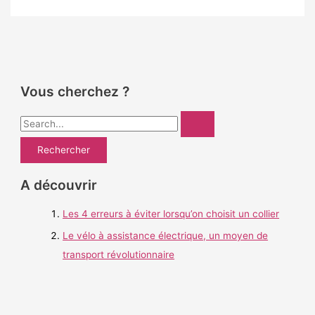
Vous cherchez ?
R
e
c
h
A découvrir
e
Les 4 erreurs à éviter lorsqu’on choisit un collier
r
c
Le vélo à assistance électrique, un moyen de
h
transport révolutionnaire
e
r