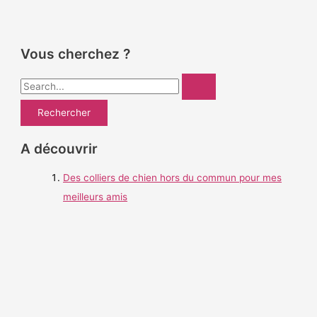
Vous cherchez ?
R
e
c
h
A découvrir
e
Des colliers de chien hors du commun pour mes
r
meilleurs amis
c
h
e
r
: