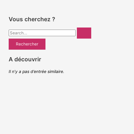
Vous cherchez ?
R
e
c
h
A découvrir
e
Il n’y a pas d’entrée similaire.
r
c
h
e
r
: