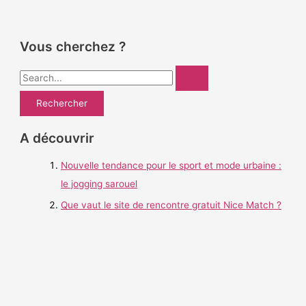
Vous cherchez ?
R
e
c
h
A découvrir
e
Nouvelle tendance pour le sport et mode urbaine :
r
le jogging sarouel
c
h
Que vaut le site de rencontre gratuit Nice Match ?
e
r
: