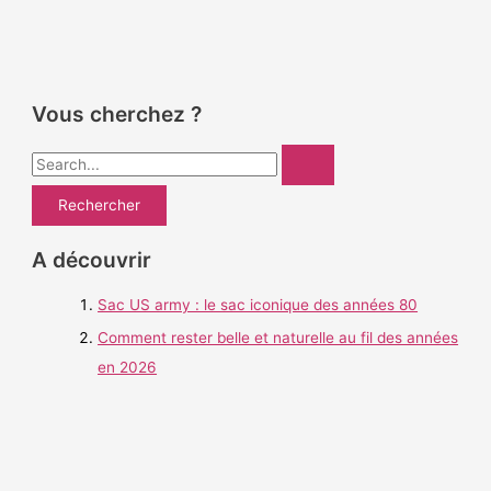
Vous cherchez ?
R
e
c
h
A découvrir
e
Sac US army : le sac iconique des années 80
r
c
Comment rester belle et naturelle au fil des années
h
en 2026
e
r
: