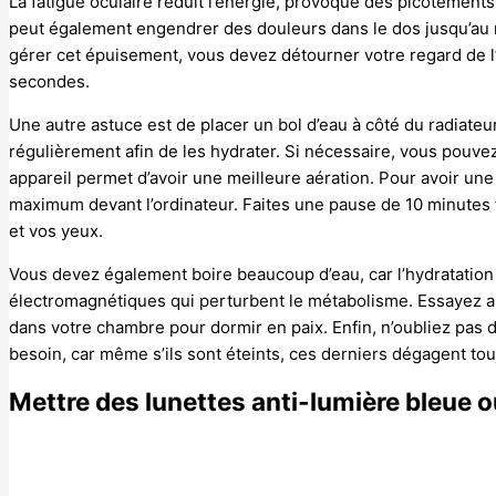
La fatigue oculaire réduit l’énergie, provoque des picotemen
peut également engendrer des douleurs dans le dos jusqu’au n
gérer cet épuisement, vous devez détourner votre regard de l’
secondes.
Une autre astuce est de placer un bol d’eau à côté du radiateur 
régulièrement afin de les hydrater. Si nécessaire, vous pouvez u
appareil permet d’avoir une meilleure aération. Pour avoir u
maximum devant l’ordinateur. Faites une pause de 10 minutes
et vos yeux.
Vous devez également boire beaucoup d’eau, car l’hydratation 
électromagnétiques qui perturbent le métabolisme. Essayez a
dans votre chambre pour dormir en paix. Enfin, n’oubliez pas 
besoin, car même s’ils sont éteints, ces derniers dégagent t
Mettre des lunettes anti-lumière bleue o