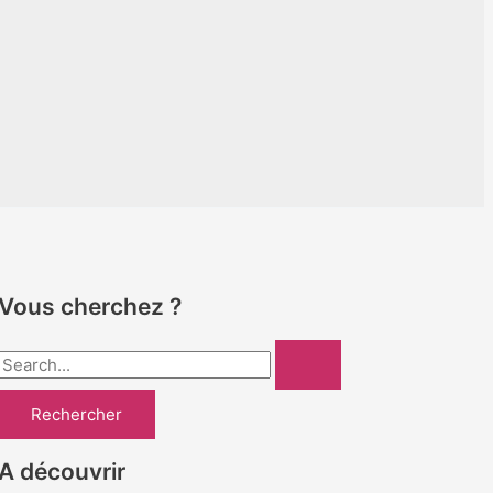
Vous cherchez ?
R
e
c
h
A découvrir
e